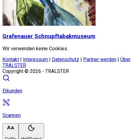
Grafenauer Schnupftabakmuseum
Wir verwenden keine Cookies.
Kontakt
|
Impressum
|
Datenschutz
|
Partner werden
|
Über
TRALSTER
Copyright ©
2026
- TRALSTER
Erkunden
Scannen
Größe
Hell/Dunkel